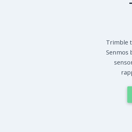
Trimble t
Senmos b
sensor
rap