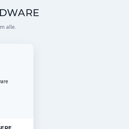
RDWARE
m alle.
GERE