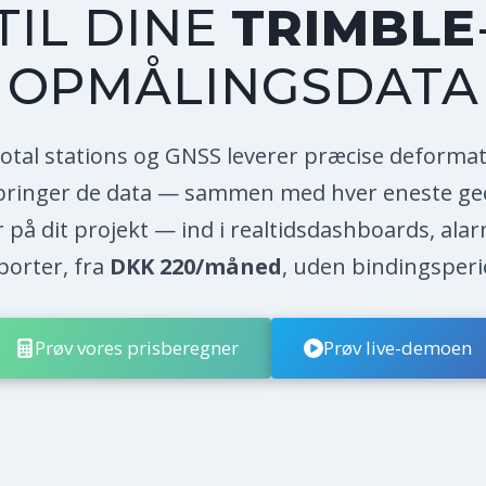
TIL DINE
TRIMBLE
OPMÅLINGSDATA
otal stations og GNSS leverer præcise deforma
ringer de data — sammen med hver eneste ge
 på dit projekt — ind i realtidsdashboards, ala
porter, fra
DKK 220/måned
, uden bindingsperi
Prøv vores prisberegner
Prøv live-demoen