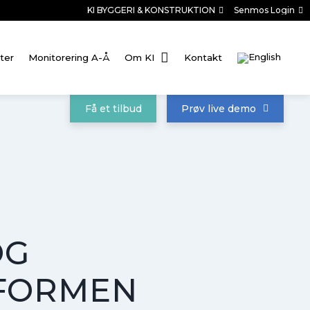
KI BYGGERI & KONSTRUKTION
Senmos Login
ter
Monitorering A-Å
Om KI
Kontakt
Få et tilbud
Prøv live demo
OG
TFORMEN