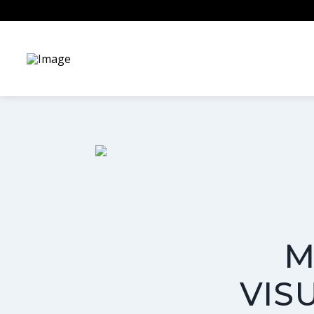
M
VIS