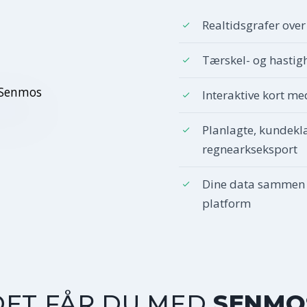
Realtidsgrafer over
Tærskel- og hasti
Interaktive kort me
Planlagte, kundekl
regnearkseksport
Dine data sammen 
platform
DET FÅR DU MED
SENMO