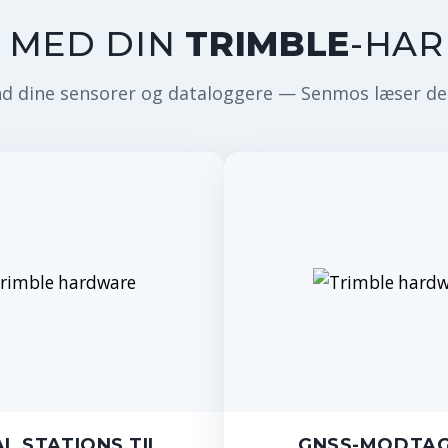
R MED DIN
TRIMBLE
-HA
d dine sensorer og dataloggere — Senmos læser de
L STATIONS TIL
GNSS-MODTA