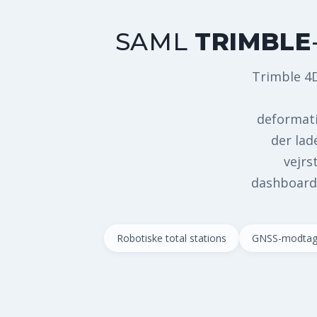
SAML
TRIMBLE
Trimble 4D
deformati
der lad
vejrs
dashboards
Robotiske total stations
GNSS-modtag