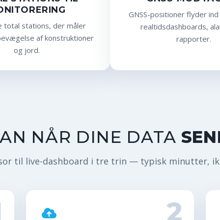
ONITORERING
GNSS-positioner flyder ind 
 total stations, der måler
realtidsdashboards, al
evægelse af konstruktioner
rapporter.
og jord.
AN NÅR DINE DATA
SEN
or til live-dashboard i tre trin — typisk minutter, i
1
2