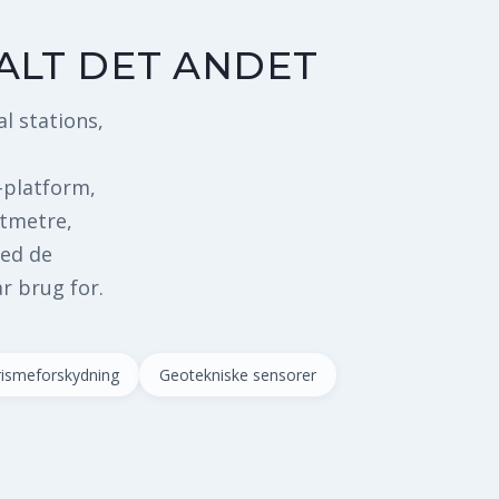
ALT DET ANDET
l stations,
-platform,
ltmetre,
med de
r brug for.
rismeforskydning
Geotekniske sensorer