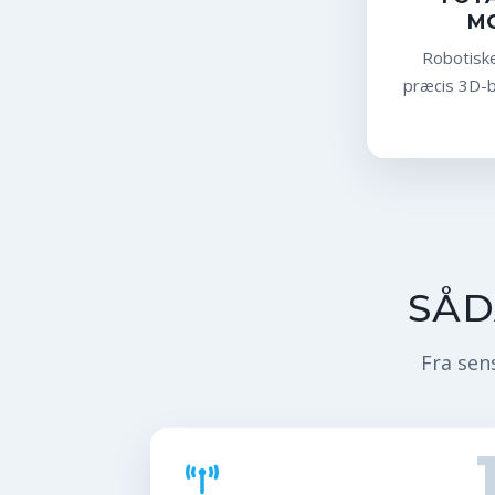
M
Robotiske
præcis 3D-b
SÅD
Fra sens