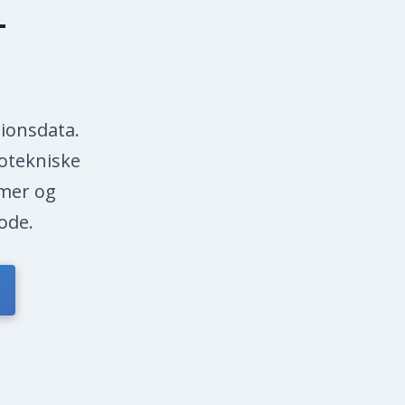
-
tionsdata.
otekniske
rmer og
ode.