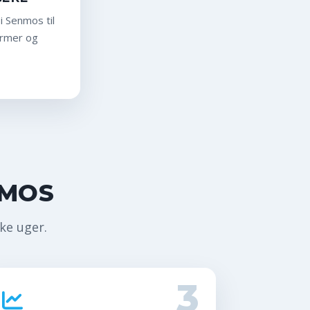
i Senmos til
armer og
MOS
kke uger.
3