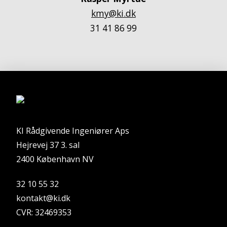
kmy@ki.dk
31 41 86 99
KI Rådgivende Ingeniører Aps
Hejrevej 37 3. sal
2400 København NV
32 10 55 32
kontakt@ki.dk
CVR: 32469353