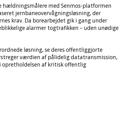
øse hældningsmålere med Senmos-platformen
baseret jernbaneovervågningsløsning, der
es krav. Da borearbejdet gik i gang under
eblikkelige alarmer togtrafikken – uden unødige
rordnede løsning, se deres offentliggjorte
streger værdien af pålidelig datatransmission,
opretholdelsen af kritisk offentlig