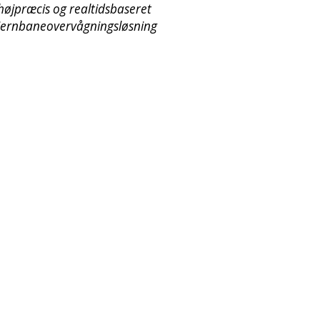
højpræcis og realtidsbaseret
jernbaneovervågningsløsning