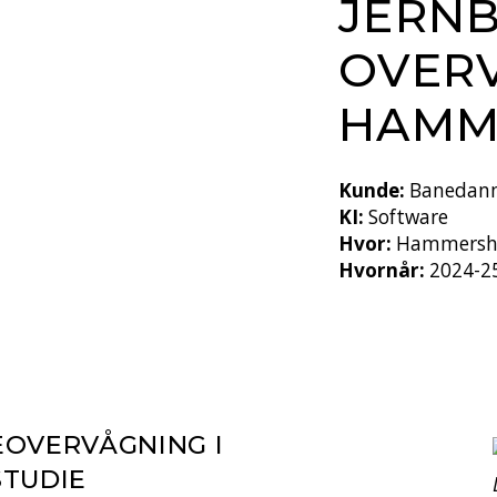
JERNB
OVERV
HAMM
Kunde:
Banedan
KI:
Software
Hvor:
Hammersh
Hvornår:
2024-2
EOVERVÅGNING I
STUDIE