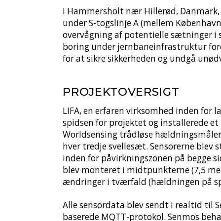
I Hammersholt nær Hillerød, Danmark, k
under S-togslinje A (mellem København H
overvågning af potentielle sætninger i s
boring under jernbaneinfrastruktur for
for at sikre sikkerheden og undgå unød
PROJEKTOVERSIGT
LIFA, en erfaren virksomhed inden for l
spidsen for projektet og installerede 
Worldsensing trådløse hældningsmåle
hver tredje svellesæt. Sensorerne blev
inden for påvirkningszonen på begge si
blev monteret i midtpunkterne (7,5 met
ændringer i tværfald (hældningen på sp
Alle sensordata blev sendt i realtid ti
baserede MQTT-protokol. Senmos behan