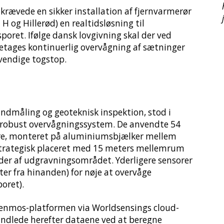
rævede en sikker installation af fjernvarmerør
 og Hillerød) en realtidsløsning til
poret. Ifølge dansk lovgivning skal der ved
etages kontinuerlig overvågning af sætninger
vendige togstop.
andmåling og geoteknisk inspektion, stod i
et robust overvågningssystem. De anvendte 54
re, monteret på aluminiumsbjælker mellem
 strategisk placeret med 15 meters mellemrum
der af udgravningsområdet. Yderligere sensorer
er fra hinanden) for nøje at overvåge
oret).
l Senmos-platformen via Worldsensings cloud-
dlede herefter dataene ved at beregne