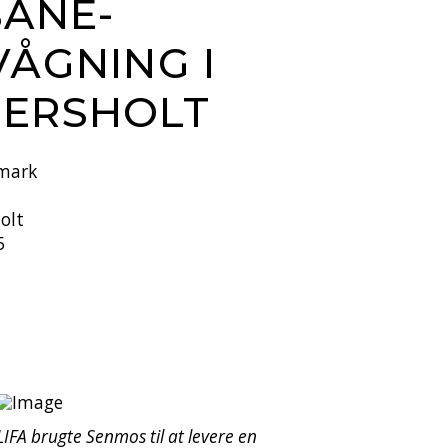
ANE­
ÅGNING I
ERSHOLT
mark
olt
5
LIFA brugte Senmos til at levere en