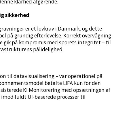
r denne klarhed afgørende.
ig sikkerhed
avninger er et lovkrav i Danmark, og dette
el på grundig efterlevelse. Korrekt overvågning
ke gik på kompromis med sporets integritet – til
frastrukturens pålidelighed.
on til datavisualisering – var operationel på
abonnementsmodel betalte LIFA kun for den
ssisterede KI Monitorering med opsætningen af
imod fuldt UI-baserede processer til