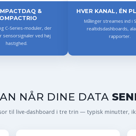
MPACTDAQ &
HVER KANAL, ÉN 
OMPACTRIO
Målinger streames ind i 
og C-Series-moduler, der
realtidsdashboards, al
 sensorsignaler ved høj
rapporter.
hastighed.
AN NÅR DINE DATA
SEN
or til live-dashboard i tre trin — typisk minutter, i