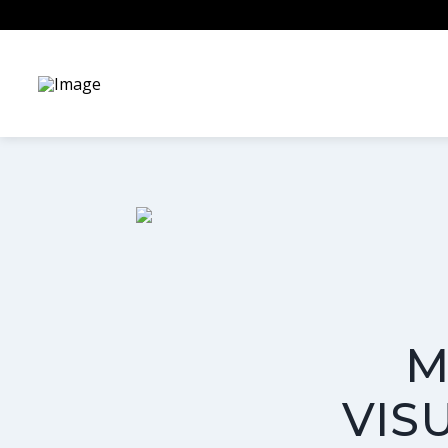
M
VIS