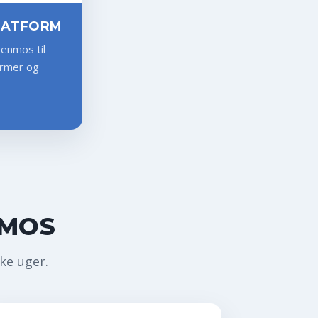
PLATFORM
Senmos til
armer og
MOS
kke uger.