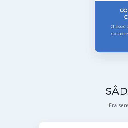
CO
C
Chassis 
opsamler
SÅD
Fra sens