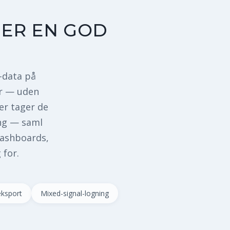
ER EN GOD
-data på
er — uden
er tager de
ing — saml
dashboards,
 for.
ksport
Mixed-signal-logning