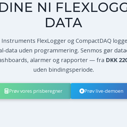
 DINE NI FLEXLOG
DATA
l Instruments FlexLogger og CompactDAQ logge
al-data uden programmering. Senmos gør datae
dashboards, alarmer og rapporter — fra
DKK 22
uden bindingsperiode.
Prøv vores prisberegner
Prøv live-demoen