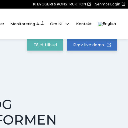
KI BYGGERI & KONSTRUKTION
Senmos Login
ter
Monitorering A-Å
Om KI
Kontakt
Få et tilbud
Prøv live demo
OG
TFORMEN