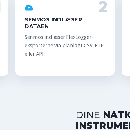
1
2
SENMOS INDLÆSER
DATAEN
Senmos indlæser FlexLogger-
eksporterne via planlagt CSV, FTP
eller API.
DINE
NATI
INSTRUME