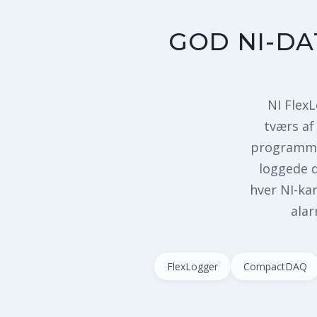
GOD NI-D
NI Flex
tværs af
programmer
loggede d
hver NI-ka
alar
FlexLogger
CompactDAQ