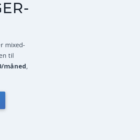
GER-
r mixed-
n til
0/måned
,