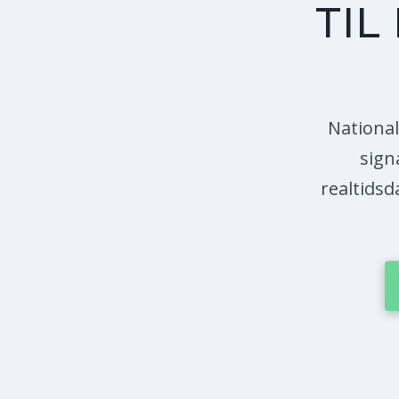
TIL
Nationa
sign
realtids