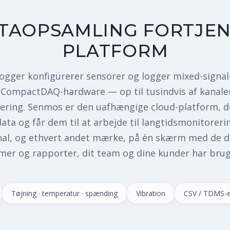
ATAOPSAMLING FORTJEN
PLATFORM
Logger konfigurerer sensorer og logger mixed-signal
 CompactDAQ-hardware — op til tusindvis af kanal
ing. Senmos er den uafhængige cloud-platform, d
ata og får dem til at arbejde til langtidsmonitorer
nal, og ethvert andet mærke, på én skærm med de 
mer og rapporter, dit team og dine kunder har brug
Tøjning · temperatur · spænding
Vibration
CSV / TDMS-e